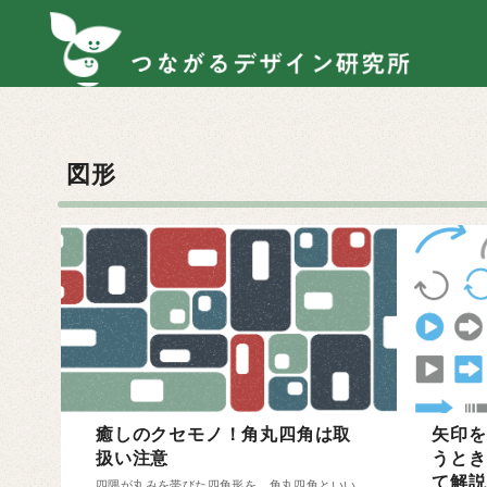
コ
ン
テ
ン
ツ
へ
図形
移
動
癒しのクセモノ！角丸四角は取
矢印を
扱い注意
うとき
て解説
四隅が丸みを帯びた四角形を、角丸四角といい