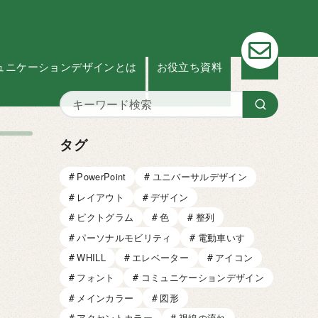
お問い
ュニケーションデザインとは
お役立ち資料
タグ
PowerPoint
ユニバーサルデザイン
レイアウト
デザイン
ピクトグラム
色
整列
パーソナルモビリティ
電動車いす
WHILL
エレベーター
アイコン
フォント
コミュニケーションデザイン
メインカラー
図形
アクセントカラー
視線の流れ