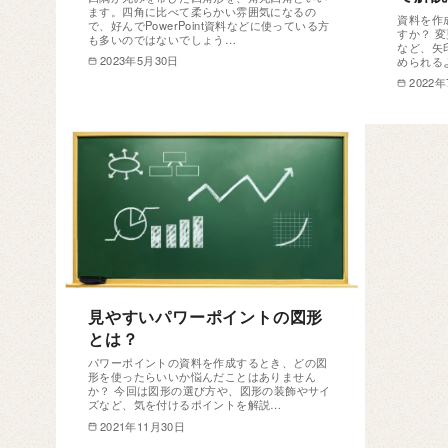
ます。四角に比べて柔らかい雰囲気になるの
資料を作
で、好んでPowerPoint資料などに使っている方
すか？ 
も多いのではないでしょう…
など、矢
2023年5月30日
められる
2022
見やすいパワーポイントの図形
とは？
パワーポイントの資料を作成するとき、どの図
形を使ったらいいか悩んだことはありません
か？ 今回は図形の選び方や、図形の装飾やサイ
ズなど、気を付けるポイントを解説…
2021年11月30日