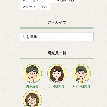
グラフ
表
アーカイブ
ア
ー
カ
研究員一覧
イ
ブ
田中所長
大村研究員
みどり研究員