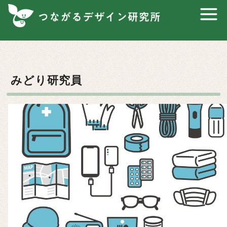
コ
ン
テ
ン
ツ
へ
みどり研究員
移
動