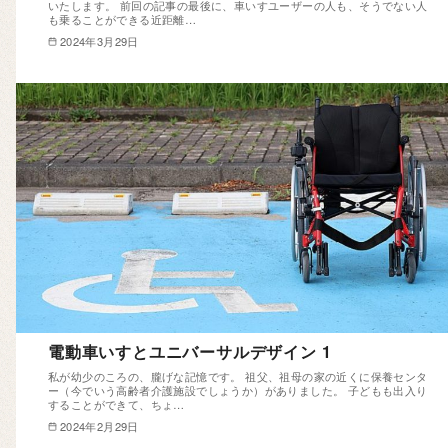
いたします。 前回の記事の最後に、車いすユーザーの人も、そうでない人
も乗ることができる近距離…
2024年3月29日
電動車いすとユニバーサルデザイン 1
私が幼少のころの、朧げな記憶です。 祖父、祖母の家の近くに保養センタ
ー（今でいう高齢者介護施設でしょうか）がありました。 子どもも出入り
することができて、ちょ…
2024年2月29日