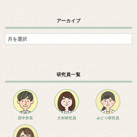
アーカイブ
ア
ー
カ
イ
ブ
研究員一覧
田中所長
大村研究員
みどり研究員