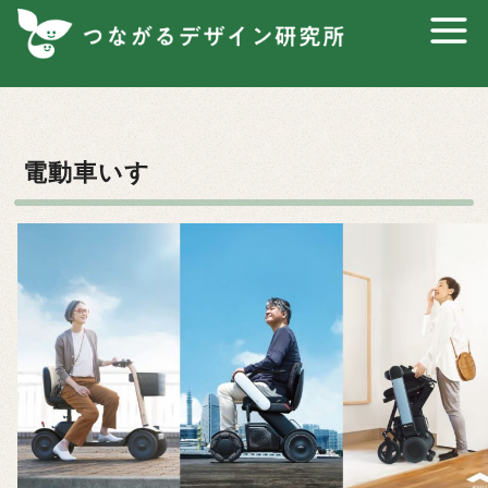
コ
ン
テ
ン
ツ
へ
電動車いす
移
動