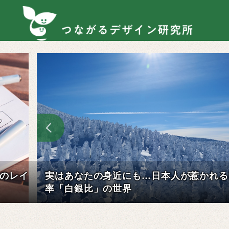
コ
ン
テ
ン
ツ
へ
移
動
かれる比
資料に余白が多すぎる…を改善！スカスカ
料の対策とは？