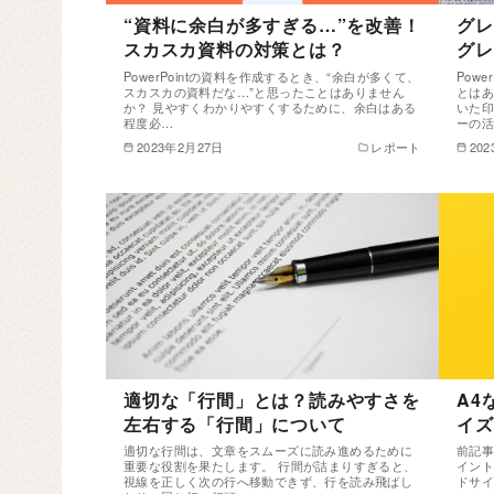
“資料に余白が多すぎる…”を改善！
グレ
スカスカ資料の対策とは？
グレ
PowerPointの資料を作成するとき、“余白が多くて、
Pow
スカスカの資料だな…”と思ったことはありません
とはあ
か？ 見やすくわかりやすくするために、余白はある
いた印
程度必…
ーの
2023年2月27日
レポート
20
適切な「行間」とは？読みやすさを
A4
左右する「行間」について
イズ
適切な行間は、文章をスムーズに読み進めるために
前記事
重要な役割を果たします。 行間が詰まりすぎると、
イント
視線を正しく次の行へ移動できず、行を読み飛ばし
ドサイ