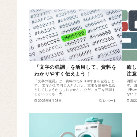
「文字の強調」を活用して、資料を
癒し
わかりやすく伝えよう！
注意
「文字の強調」は、資料のわかりやすさを左右しま
四隅
す。 文字が全て同じ大きさだと、重要な情報を見落
す。
としてしまうかもしれません。 ただ、文字を強調す
でPo
るといっても、大…
ない
2023年6月28日
レポート
20