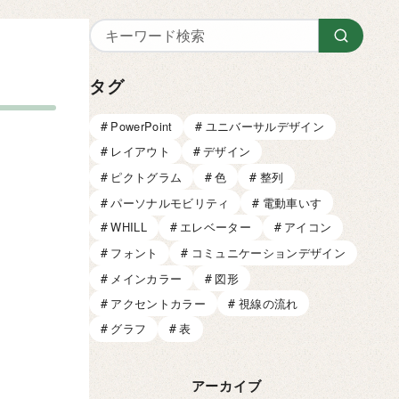
タグ
PowerPoint
ユニバーサルデザイン
レイアウト
デザイン
ピクトグラム
色
整列
パーソナルモビリティ
電動車いす
WHILL
エレベーター
アイコン
フォント
コミュニケーションデザイン
メインカラー
図形
アクセントカラー
視線の流れ
グラフ
表
アーカイブ