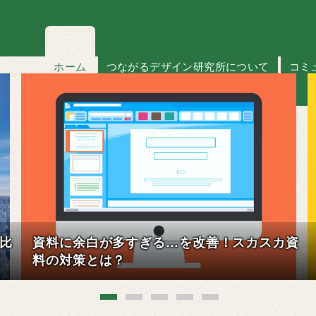
ホーム
つながるデザイン研究所について
コミ
資
A4なのにA4じゃない？スライドサイズの落と
し穴