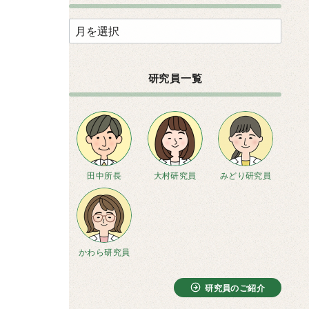
ア
ー
カ
研究員一覧
イ
ブ
田中所長
大村研究員
みどり研究員
かわら研究員
研究員のご紹介