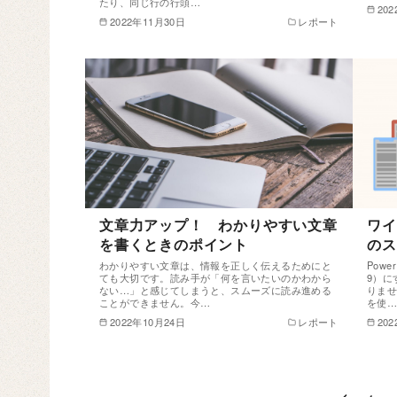
たり、同じ行の行頭…
20
2022年11月30日
レポート
文章力アップ！ わかりやすい文章
ワイ
を書くときのポイント
のス
わかりやすい文章は、情報を正しく伝えるためにと
Pow
ても大切です。読み手が「何を言いたいのかわから
9）に
ない…」と感じてしまうと、スムーズに読み進める
りませ
ことができません。今…
を使
2022年10月24日
レポート
20