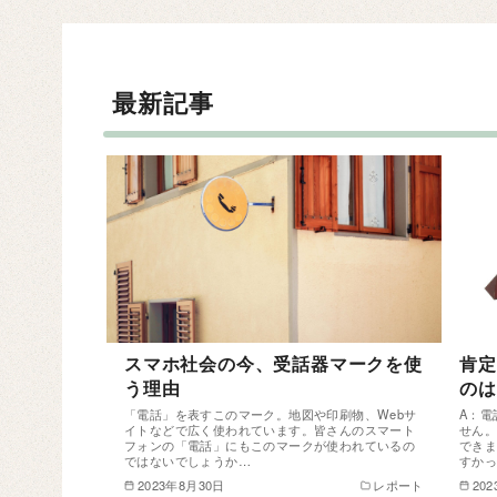
最新記事
スマホ社会の今、受話器マークを使
肯定
う理由
のは
「電話」を表すこのマーク。地図や印刷物、Webサ
A：電
イトなどで広く使われています。皆さんのスマート
せん。
フォンの「電話」にもこのマークが使われているの
できま
ではないでしょうか…
すか
2023年8月30日
レポート
20