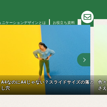
お問い
ュニケーションデザインとは
お役立ち資料
色々な資料にマッチ◎游ゴシックのコツをお
Be
さえて、資料をさらに読みやすく！
アウ