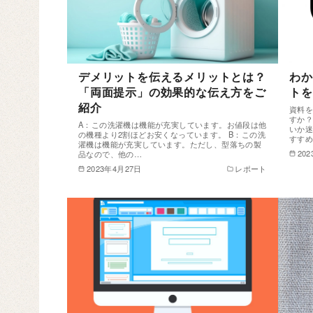
デメリットを伝えるメリットとは？
わか
「両面提示」の効果的な伝え方をご
トを
紹介
資料
すか？
A：この洗濯機は機能が充実しています。お値段は他
いか
の機種より2割ほどお安くなっています。 B：この洗
すす
濯機は機能が充実しています。ただし、型落ちの製
20
品なので、他の…
2023年4月27日
レポート