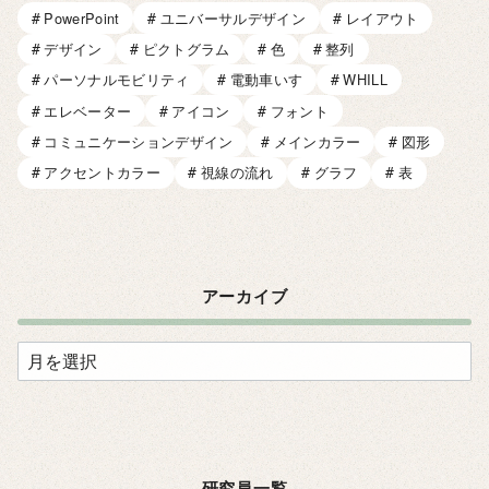
PowerPoint
ユニバーサルデザイン
レイアウト
デザイン
ピクトグラム
色
整列
パーソナルモビリティ
電動車いす
WHILL
エレベーター
アイコン
フォント
コミュニケーションデザイン
メインカラー
図形
アクセントカラー
視線の流れ
グラフ
表
アーカイブ
ア
ー
カ
イ
ブ
研究員一覧