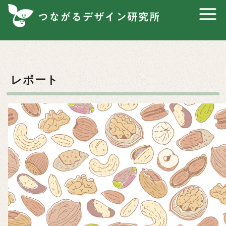
コ
ン
テ
ン
ツ
へ
レポート
移
動