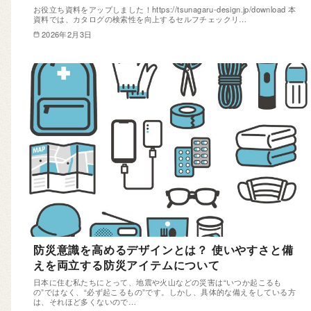
お役立ち資料をアップしました！https://tsunagaru-design.jp/download 本
資料では、カタログの検索性を向上するセルフチェックリ…
2026年2月3日
防災意識を高めるデザインとは？ 使いやすさと備
えを両立する防災アイテムについて
日本に住む私たちにとって、地震や火山などの災害は“いつか起こるも
の”ではなく、“必ず起こるもの”です。しかし、具体的な備えをしている方
は、それほど多くないので…